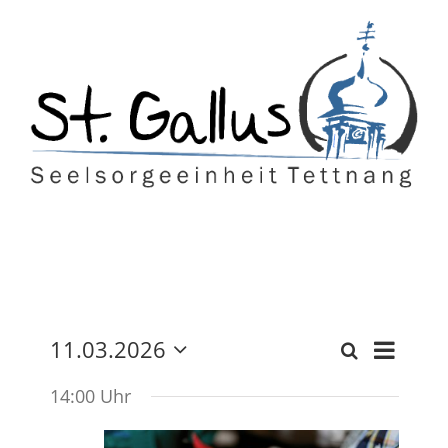
Zum
Inhalt
springen
Vera
11.03.2026
Suche
Tag
Veranst
Datum
Ansi
wählen.
14:00 Uhr
Suche
Navi