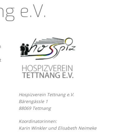
g e.V.
n
t
Hospizverein Tettnang e.V.
Bärengässle 1
88069 Tettnang
Koordinatorinnen:
Karin Winkler und Elisabeth Neimeke