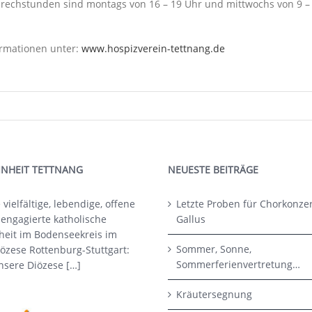
rechstunden sind montags von 16 – 19 Uhr und mittwochs von 9 –
rmationen unter:
www.hospizverein-tettnang.de
INHEIT TETTNANG
NEUESTE BEITRÄGE
 vielfältige, lebendige, offene
Letzte Proben für Chorkonzert
 engagierte katholische
Gallus
heit im Bodenseekreis im
Sommer, Sonne,
özese Rottenburg-Stuttgart:
Sommerferienvertretung…
nsere Diözese […]
Kräutersegnung