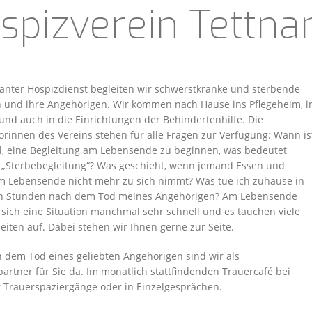
spizverein Tettnan
anter Hospizdienst begleiten wir schwerstkranke und sterbende
und ihre Angehörigen. Wir kommen nach Hause ins Pflegeheim, i
 und auch in die Einrichtungen der Behindertenhilfe. Die
orinnen des Vereins stehen für alle Fragen zur Verfügung: Wann is
ll, eine Begleitung am Lebensende zu beginnen, was bedeutet
h „Sterbebegleitung“? Was geschieht, wenn jemand Essen und
m Lebensende nicht mehr zu sich nimmt? Was tue ich zuhause in
en Stunden nach dem Tod meines Angehörigen? Am Lebensende
 sich eine Situation manchmal sehr schnell und es tauchen viele
eiten auf. Dabei stehen wir Ihnen gerne zur Seite.
 dem Tod eines geliebten Angehörigen sind wir als
artner für Sie da. Im monatlich stattfindenden Trauercafé bei
 Trauerspaziergänge oder in Einzelgesprächen.