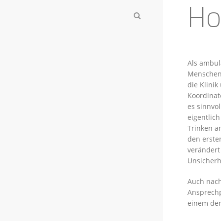
Ho
Als ambul
Menschen 
die Klinik
Koordinat
es sinnvo
eigentlic
Trinken a
den erst
verändert
Unsicherh
Auch nach
Ansprechp
einem der