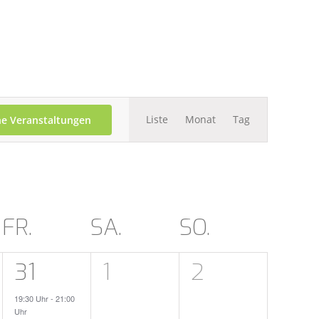
Veranstalt
Liste
Monat
Tag
e Veranstaltungen
Ansichten-
Navigation
FR.
SA.
SO.
1
0
0
31
1
2
taltungen,
Veranstaltung,
Veranstaltungen,
Veranstaltu
19:30 Uhr
-
21:00
Uhr