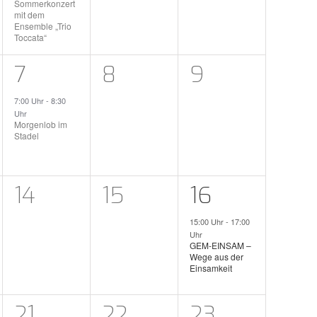
Sommerkonzert
mit dem
Ensemble „Trio
Toccata“
1
0
0
7
8
9
taltungen,
Veranstaltung,
Veranstaltungen,
Veranstaltu
7:00 Uhr
-
8:30
Uhr
Morgenlob im
Stadel
0
0
1
14
15
16
n,
taltungen,
Veranstaltungen,
Veranstaltungen,
Veranstaltu
15:00 Uhr
-
17:00
Uhr
GEM-EINSAM –
Wege aus der
Einsamkeit
0
0
0
21
22
23