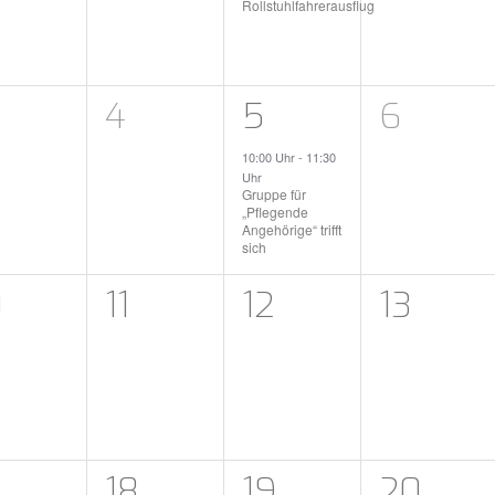
Rollstuhlfahrerausflug
0
1
0
4
5
6
eranstaltungen,
Veranstaltungen,
Veranstaltung,
Verans
10:00 Uhr
-
11:30
Uhr
Gruppe für
„Pflegende
Angehörige“ trifft
sich
0
0
0
0
11
12
13
eranstaltungen,
Veranstaltungen,
Veranstaltunge
Verans
0
0
0
18
19
20