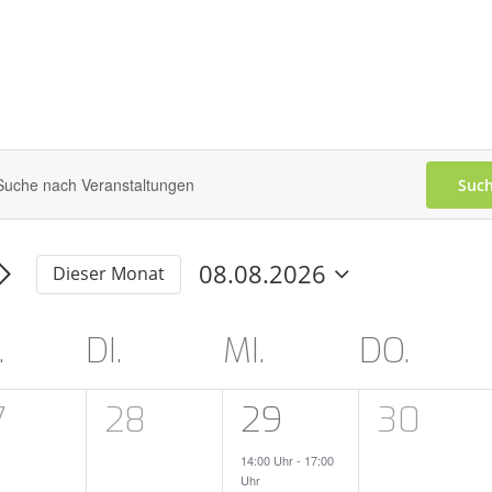
Such
anstaltungen
selwort
en.
che
08.08.2026
Dieser Monat
d
taltungen
Datum
selwort.
wählen.
.
DI.
MI.
DO.
ender
ichten,
n
igation
0
1
0
7
28
29
30
anstaltungen
eranstaltungen,
Veranstaltungen,
Veranstaltung,
Verans
14:00 Uhr
-
17:00
Uhr