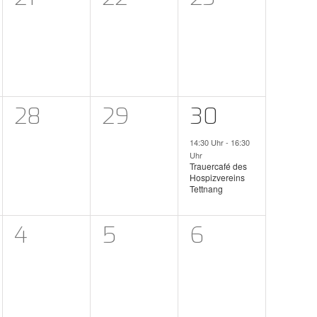
n,
taltungen,
Veranstaltungen,
Veranstaltungen,
Veranstaltu
0
0
1
28
29
30
n,
taltungen,
Veranstaltungen,
Veranstaltungen,
Veranstaltu
14:30 Uhr
-
16:30
Uhr
Trauercafé des
Hospizvereins
Tettnang
0
0
0
4
5
6
taltungen,
Veranstaltungen,
Veranstaltungen,
Veranstaltu