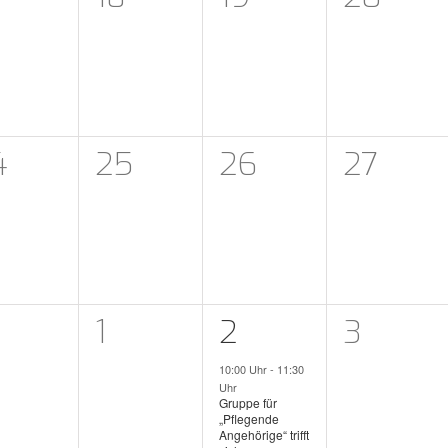
eranstaltungen,
Veranstaltungen,
Veranstaltunge
Verans
0
0
0
4
25
26
27
eranstaltungen,
Veranstaltungen,
Veranstaltunge
Verans
0
1
0
1
1
2
3
eranstaltungen,
Veranstaltungen,
Veranstaltung,
Verans
10:00 Uhr
-
11:30
Uhr
Gruppe für
„Pflegende
Angehörige“ trifft