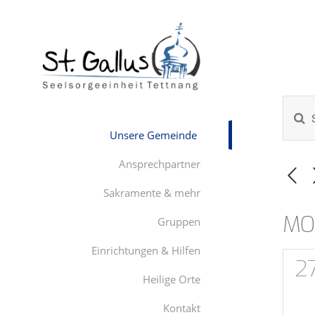
Zum
Inhalt
springen
Bitte
Ver
Schlüs
Unsere Gemeinde
eingeb
Su
Suche
Ansprechpartner
nach
un
Verans
Sakramente & mehr
Schlüs
MO
Kal
Ans
Gruppen
vo
Einrichtungen & Hilfen
Nav
0
2
Heilige Orte
Ver
V
Kontakt