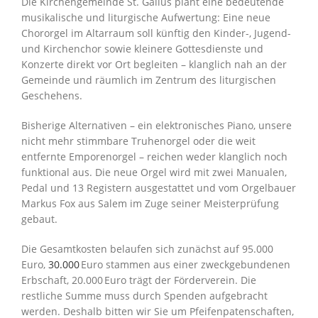
Die Kirchengemeinde St. Gallus plant eine bedeutende
musikalische und liturgische Aufwertung: Eine neue
Chororgel im Altarraum soll künftig den Kinder-, Jugend-
und Kirchenchor sowie kleinere Gottesdienste und
Konzerte direkt vor Ort begleiten – klanglich nah an der
Gemeinde und räumlich im Zentrum des liturgischen
Geschehens.
Bisherige Alternativen – ein elektronisches Piano, unsere
nicht mehr stimmbare Truhenorgel oder die weit
entfernte Emporenorgel – reichen weder klanglich noch
funktional aus. Die neue Orgel wird mit zwei Manualen,
Pedal und 13 Registern ausgestattet und vom Orgelbauer
Markus Fox aus Salem im Zuge seiner Meisterprüfung
gebaut.
Die Gesamtkosten belaufen sich zunächst auf 95.000
Euro,
30.000
Euro stammen aus einer zweckgebundenen
Erbschaft, 20.000 Euro trägt der Förderverein. Die
restliche Summe muss durch Spenden aufgebracht
werden. Deshalb bitten wir Sie um Pfeifenpatenschaften,