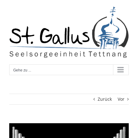
Zum
Inhalt
springen
Gehe zu ...
Zurück
Vor
Zeige
grösseres