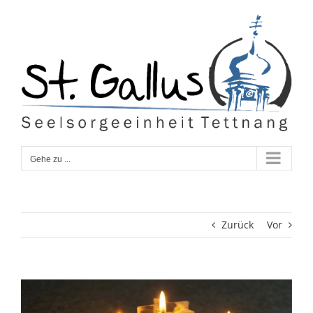
Zum
Inhalt
springen
Gehe zu ...
Zurück
Vor
Zeige
grösseres