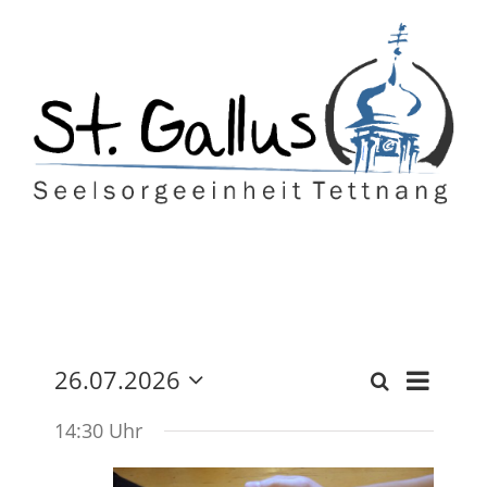
Zum
Inhalt
springen
Vera
26.07.2026
Suche
Tag
Veranst
Datum
Ansi
wählen.
14:30 Uhr
Suche
Navi