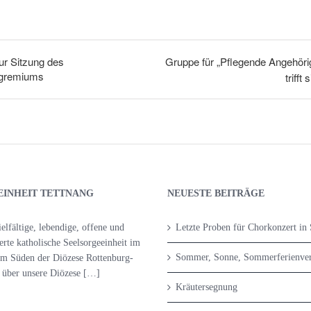
ur Sitzung des
Gruppe für „Pflegende Angehöri
sgremiums
trifft 
EINHEIT TETTNANG
NEUESTE BEITRÄGE
ielfältige, lebendige, offene und
Letzte Proben für Chorkonzert in 
ierte katholische Seelsorgeeinheit im
Sommer, Sonne, Sommerferienve
im Süden der Diözese Rottenburg-
r über
unsere Diözese […]
Kräutersegnung