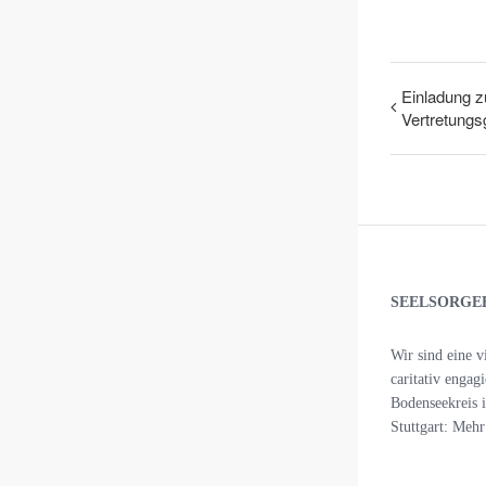
Einladung z
Vertretung
SEELSORGE
Wir sind eine v
caritativ engag
Bodenseekreis 
Stuttgart: Meh