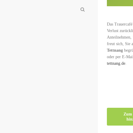
Das Trauercafé 
Verlust zurückl
Anteilnehmen, 
freut sich, Sie
Tettnang
begrü
oder per E-Mai
tettnang.de
.
Zum 
hin