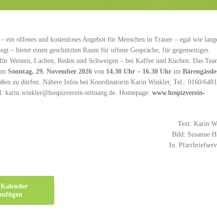
– ein offenes und kostenloses Angebot für Menschen in Trauer – egal wie lang
iegt – bietet einen geschützten Raum für offene Gespräche, für gegenseitiges
für Weinen, Lachen, Reden und Schweigen – bei Kaffee und Kuchen. Das Tea
 am
Sonntag, 29. November 2026
von
14.30 Uhr – 16.30 Uhr
im
Bärengässle
ßen zu dürfen. Nähere Infos bei Koordinatorin Karin Winkler, Tel.: 0160/648
l: karin.winkler@hospizverein-tettnang.de. Homepage:
www.hospizverein-
Text: Karin W
Bild: Susanne 
In: Pfarrbriefserv
Kalender
zufügen