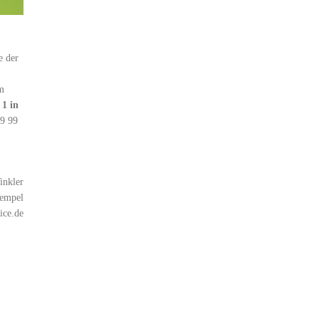
e der
m
 1 in
19 99
inkler
Hempel
ice.de